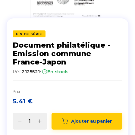
FIN DE SÉRIE
Document philatélique -
Emission commune
France-Japon
·
Réf.
2125521
En stock
Prix
5.41
€
Ajouter au panier