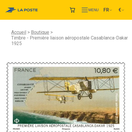
FR
€
MENU
Accueil
Boutique
Timbre - Première liaison aéropostale Casablanca-Dakar
1925