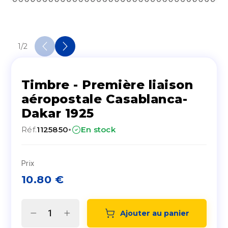
1
/
2
Timbre - Première liaison
aéropostale Casablanca-
Dakar 1925
·
Réf.
1125850
En stock
Prix
10.80
€
Ajouter au panier