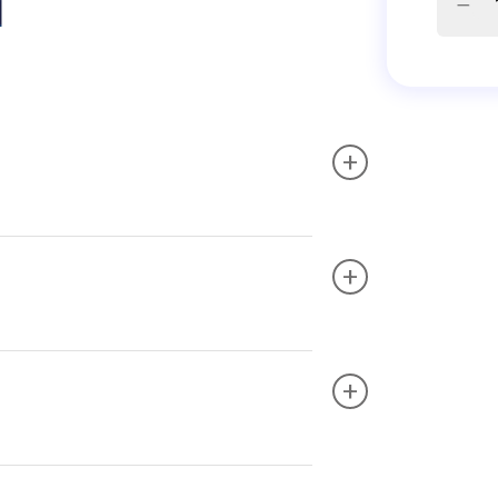
+
+
+