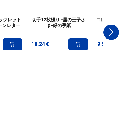
ブックレット
切手12枚綴り -星の王子さ
コレクター4切手 -
ーンレター
ま-緑の手紙
ス - 国際
18.24
€
9.58
€