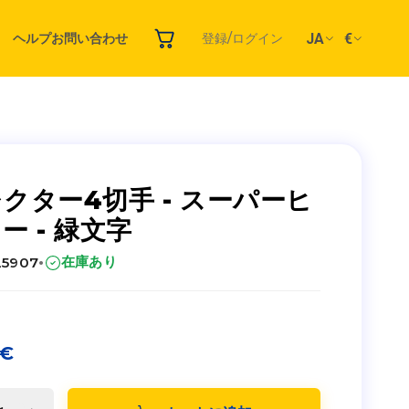
JA
€
ヘルプ
お問い合わせ
登録/ログイン
クター4切手 - スーパーヒ
ー - 緑文字
·
在庫あり
25907
€