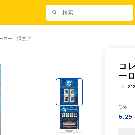
ロー - 緑文字
コレ
ーロ
Réf.
21
価格
6.25