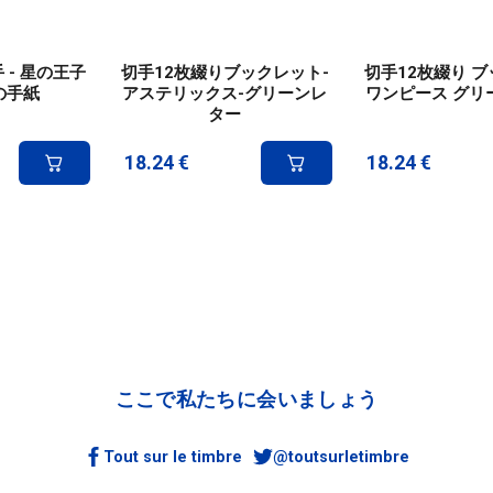
 - 星の王子
切手12枚綴りブックレット-
切手12枚綴り 
緑の手紙
アステリックス-グリーンレ
ワンピース グリ
ター
18.24
€
18.24
€
ここで私たちに会いましょう
Tout sur le timbre
@toutsurletimbre