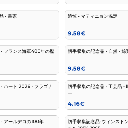
品 - 書家
追悼 - マティニョン協定
新着
9.58
€
- フランス海軍400年の歴
切手収集の記念品 - 自然 - 鯨
9.58
€
 ハート 2026 - フラゴナ
切手収集の記念品 - 工芸品 -
ー
4.16
€
- アールデコの100年
切手収集記念品-ウィンスト
シリーズ終了