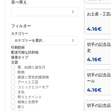
並べ替え
お土産 - 工芸
新着
フィルター
4.16
€
カテゴリー
カテゴリーを選択...
切手の記念品 
印刷技術
史
配送可能な目的地
接着タイプ
4.16
€
主題
愛、結婚と誕生日
動物
切手の記念品 -
建築と歴史的建築物
ール
アートと工芸
コミックとユーモア
4.16
€
文化
祭りとイベント
植物と生態学
切手の記念品 
シリーズ終了
祭り