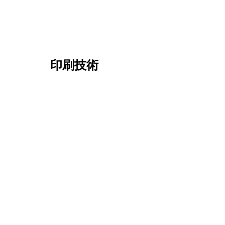
印刷技術
糊付き
粘着性
オフセット
シルクスクリーン
混合
製品タイプ
単品切手
切手シート
ブロック
主題