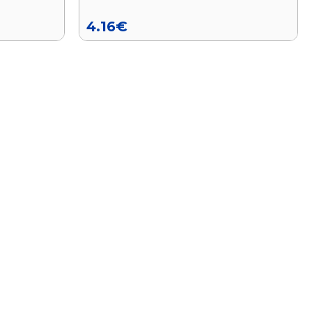
4.16
€