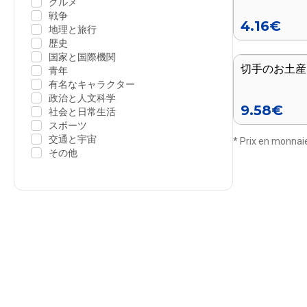
グルメ
戦争
4.16
€
地理と旅行
歴史
国家と国際機関
切手のお土産
シリーズ終了
青年
有名なキャラクター
政治と人文科学
9.58
€
社会と日常生活
スポーツ
交通と宇宙
* Prix en monnaie
その他