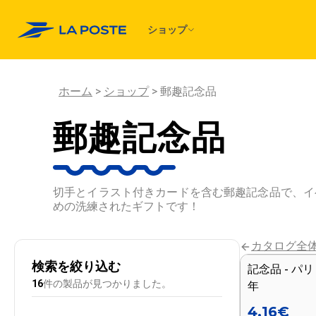
ショップ
ホーム
ショップ
郵趣記念品
郵趣記念品
切手とイラスト付きカードを含む郵趣記念品で、イ
めの洗練されたギフトです！
カタログ全
検索を絞り込む
記念品 - パ
新着
16
件の製品が見つかりました。
年
4.16
€