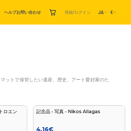
JA
€
ヘルプ
お問い合わせ
登録/ログイン
ーマットで保管したい遺産、歴史、アート愛好家のた
シトロエン
記念品 - 写真 - Nikos Aliagas
新着
4.16
€