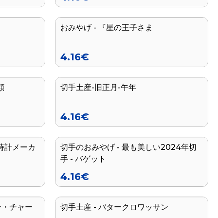
おみやげ - 『星の王子さま
新着
4.16
€
類
切手土産-旧正月-午年
4.16
€
 時計メーカ
切手のおみやげ - 最も美しい2024年切
手 - バゲット
4.16
€
ン・チャー
切手土産 - バタークロワッサン
シリーズ終了