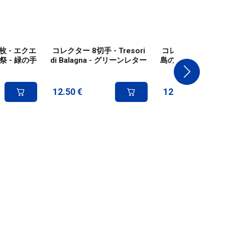
 - エクエ
コレクター 8切手 - Tresori
コレクター8切手 -
 - 緑の手
di Balagna - グリーンレター
島のシタデル - 
ー
12.50
€
12.50
€