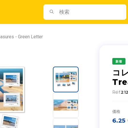
res - Green Letter
新着
コレ
Tre
Réf.
21
価格
6.25