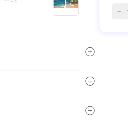
+
+
+