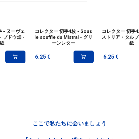
 - ヌーヴェ
コレクター 切手4枚 - Sous
コレクター 切手4枚
 ブドウ畑 -
le souffle du Mistral - グリ
ストリア・タルブ祭
紙
ーンレター
紙
6.25
€
6.25
€
ここで私たちに会いましょう