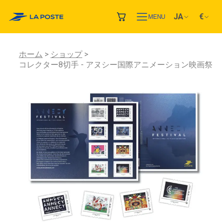
JA
€
MENU
ホーム
ショップ
コレクター8切手 - アヌシー国際アニメーション映画祭