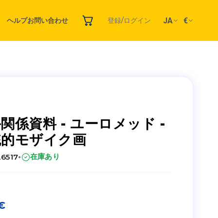
JA
€
ヘルプ
お問い合わせ
登録/ログイン
関係資料 - ユーロメッド -
統的モザイク画
·
在庫あり
26517
€