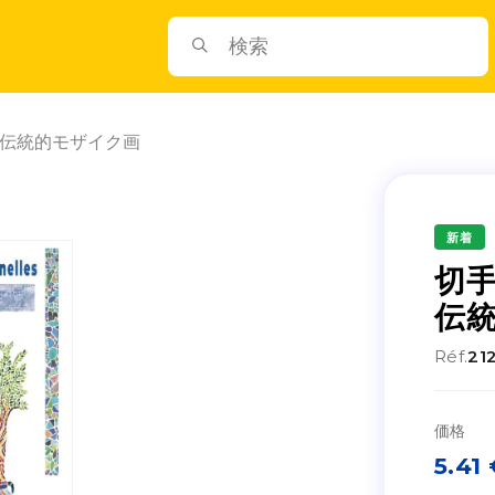
- 伝統的モザイク画
新着
切手
伝
Réf.
21
価格
5.41