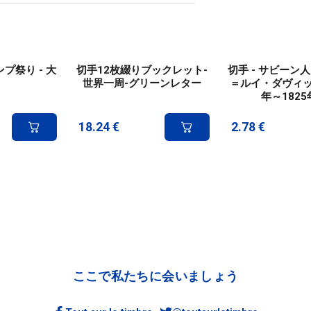
ンプ祭り - 大
切手12枚綴りブックレット-
切手 - サビーン人
世界一周-グリーンレター
＝ルイ・ダヴィッ
年～1825
18.24
€
2.78
€
ここで私たちに会いましょう