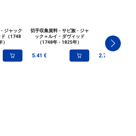
 - ジャック
切手収集資料 - サビ族 - ジャ
スタンプ - Jé
ド（1748
ック＝ルイ・ダヴィッド
Mesnage
年）
（1748年 - 1825年）
5.41
€
2.78
€