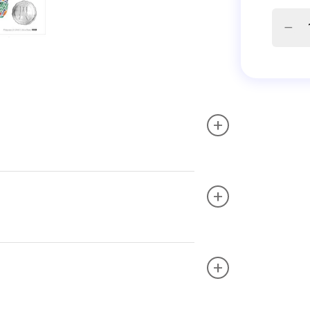
+
+
+