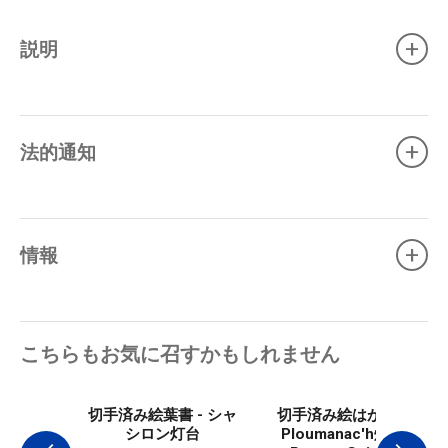
+
説明
+
法的通知
+
情報
こちらもお気に召すかもしれません
切手済み絵葉書 - シャ
切手済み絵はがき -
シロン灯台
Ploumanac'h灯台