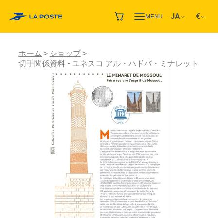
JA
€
MENU
ホーム
ショップ
切手関係資料 - ユネスコ アル・ハドバ・ミナレット