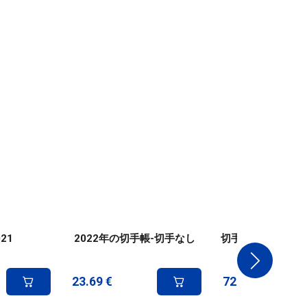
21
2022年の切手帳-切手なし
切手帳 2022 - 
ートなし
23.69
€
72.03
€