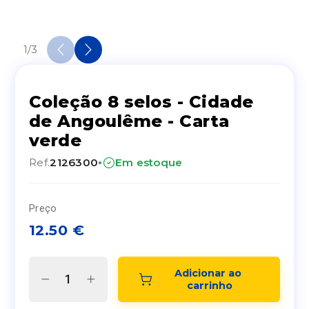
1
/
3
Coleção 8 selos - Cidade
de Angoulême - Carta
verde
·
Ref.
2126300
Em estoque
Preço
12.50
€
Adicionar ao 
carrinho