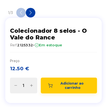
1
/
3
Colecionador 8 selos - O
Vale do Rance
·
Ref.
2125332
Em estoque
Preço
12.50
€
Adicionar ao 
carrinho