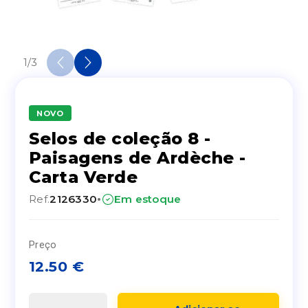
1
/
3
NOVO
Selos de coleção 8 -
Paisagens de Ardèche -
Carta Verde
·
Ref.
2126330
Em estoque
Preço
12.50
€