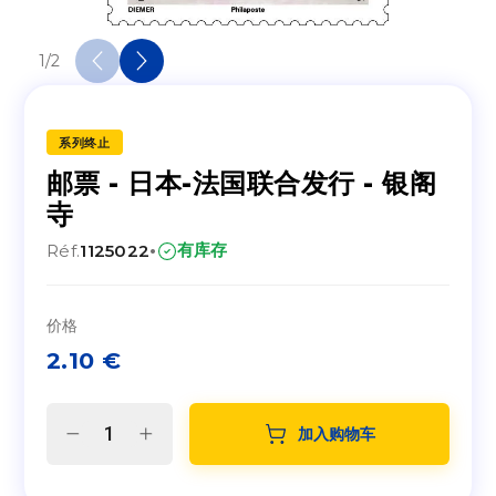
1
/
2
系列终止
邮票 - 日本-法国联合发行 - 银阁
寺
·
有库存
Réf.
1125022
价格
2.10
€
加入购物车