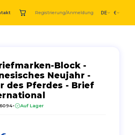
DE
€
takt
Registrierung/Anmeldung
riefmarken-Block -
nesisches Neujahr -
r des Pferdes - Brief
ernational
·
26094
Auf Lager