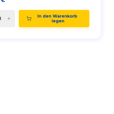
€
In den Warenkorb 
legen