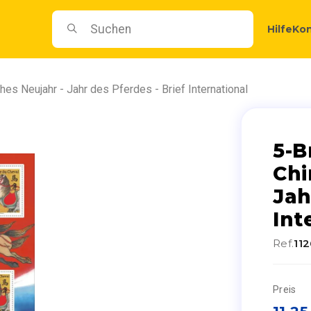
Hilfe
Kon
es Neujahr - Jahr des Pferdes - Brief International
5-B
Chi
Jah
Int
Ref.
11
Preis