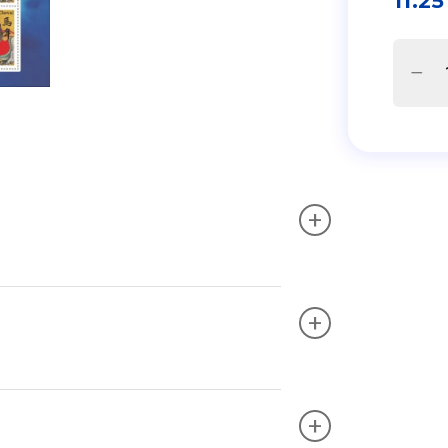
11.25
+
+
+