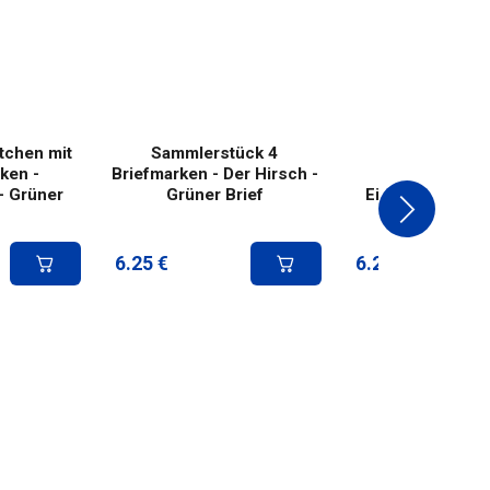
tchen mit
Sammlerstück 4
Sammlerstü
ken -
Briefmarken - Der Hirsch -
Briefmarken 
- Grüner
Grüner Brief
Eichhörnchen -
Brief
6.25
€
6.25
€