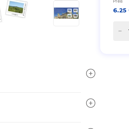
Preis
6.25
+
+