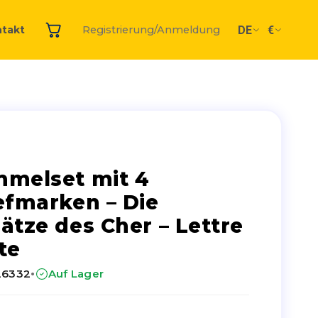
DE
€
takt
Registrierung/Anmeldung
melset mit 4
efmarken – Die
ätze des Cher – Lettre
te
·
26332
Auf Lager