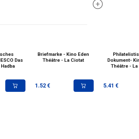
+
tisches
Briefmarke - Kino Eden
Philatelist
NESCO Das
Théâtre - La Ciotat
Dokument- Ki
l Hadba
Théâtre - La
1.52
€
5.41
€