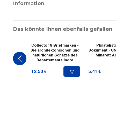
Information
Das könnte Ihnen ebenfalls gefallen
Collector 8 Briefmarken -
Philatelis
Die architektonischen und
Dokument - U
natürlichen Schätze des
Minarett A
Departements Indre
12.50
€
5.41
€