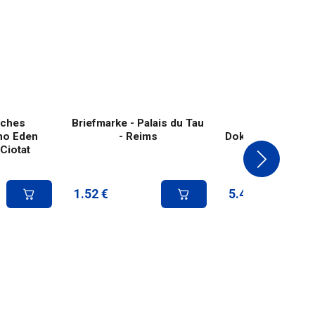
isches
Briefmarke - Palais du Tau
Philatelistis
no Eden
- Reims
Dokument - Palais
 Ciotat
Reims
1.52
€
5.41
€