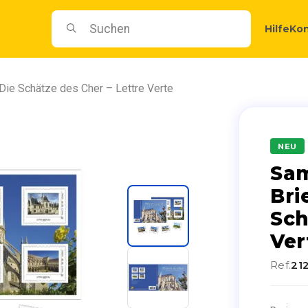
Hilfe
Kon
Die Schätze des Cher – Lettre Verte
NEU
Sam
Bri
Sch
Ver
Ref.
21