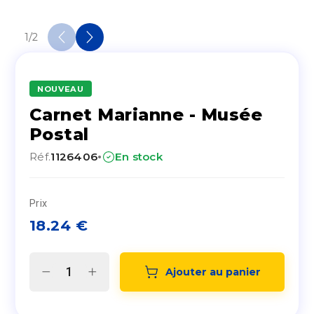
1
/
2
NOUVEAU
Carnet Marianne - Musée
Postal
·
Réf.
1126406
En stock
Prix
18.24
€
Ajouter au panier