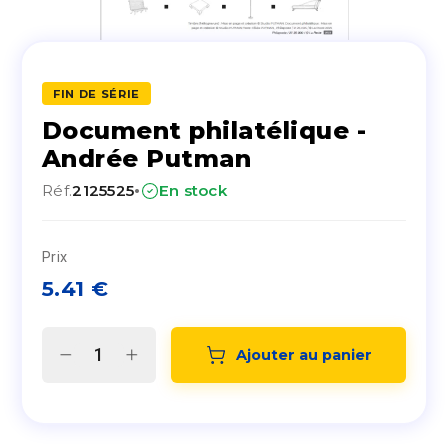
FIN DE SÉRIE
Document philatélique -
Andrée Putman
·
Réf.
2125525
En stock
Prix
5.41
€
Ajouter au panier