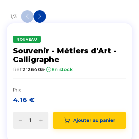
1
/
3
NOUVEAU
Souvenir - Métiers d'Art -
Calligraphe
·
Réf.
2126405
En stock
Prix
4.16
€
Ajouter au panier