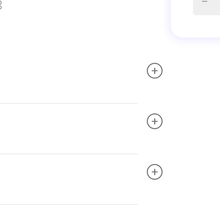
+
+
+