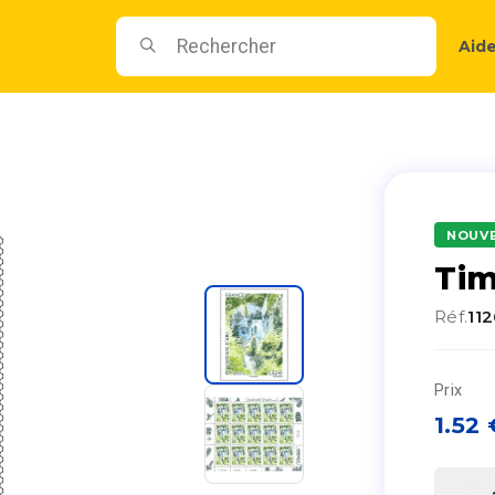
Aid
NOUV
Tim
Réf.
11
Prix
1.52