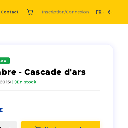
FR
€
e
Contact
Inscription/Connexion
EAU
bre - Cascade d'ars
·
26015
En stock
€