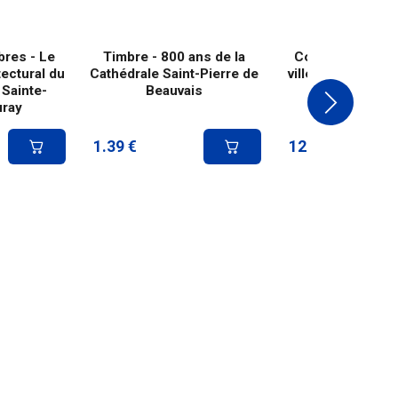
bres - Le
Timbre - 800 ans de la
Collector 8 timb
tectural du
Cathédrale Saint-Pierre de
ville d'Angoulême
 Sainte-
Beauvais
verte
uray
1.39
€
12.50
€