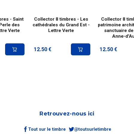
bres - Saint
Collector 8 timbres - Les
Collector 8 tim
Perle des
cathédrales du Grand Est -
patrimoine archi
ttre Verte
Lettre Verte
sanctuaire de
Anne-d'A
12.50
€
12.50
€
Retrouvez-nous ici
Tout sur le timbre
@toutsurletimbre