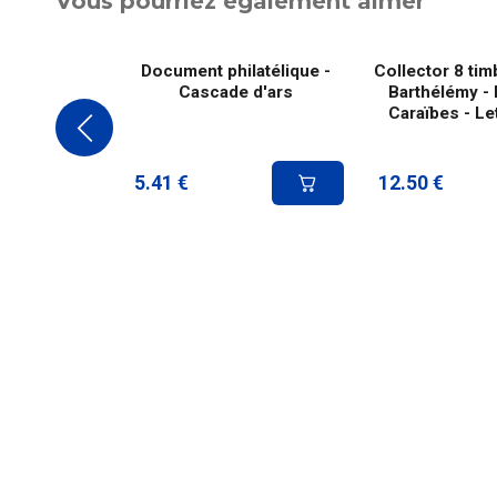
Vous pourriez également aimer
Document philatélique -
Collector 8 tim
Cascade d'ars
Barthélémy - 
Caraïbes - Le
5.41
€
12.50
€