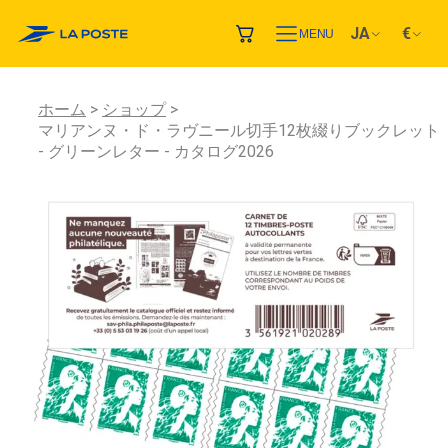
JA
€
MENU
ホーム
ショップ
マリアンヌ・ド・ラヴニール切手12枚綴りブックレット
- グリーンレター - カタログ2026