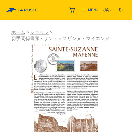
JA
€
MENU
ホーム
ショップ
切手関係書類 - サント＝スザンヌ・マイエンヌ