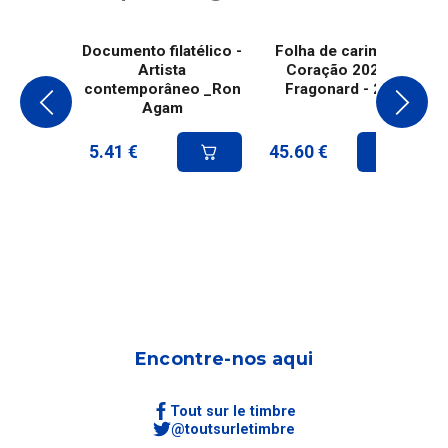
Documento filatélico -
Folha de carimbo -
Artista
Coração 2026 -
contemporâneo _Ron
Fragonard - 20g
Agam
5.41
€
45.60
€
Encontre-nos aqui
Tout sur le timbre
@toutsurletimbre