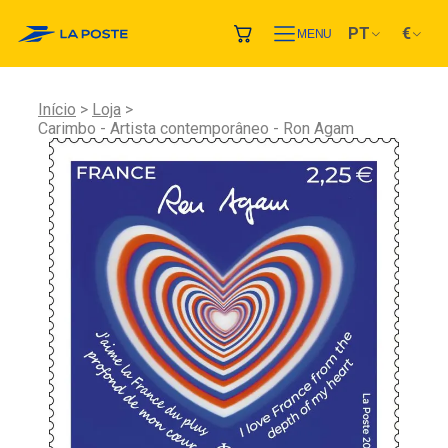
PT
€
MENU
Início
Loja
Carimbo - Artista contemporâneo - Ron Agam