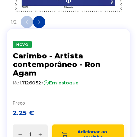
1
/
2
NOVO
Carimbo - Artista
contemporâneo - Ron
Agam
·
Ref.
1126052
Em estoque
Preço
2.25
€
Adicionar ao 