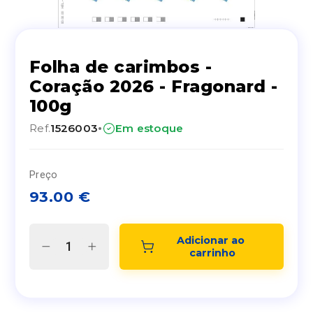
Folha de carimbos -
Coração 2026 - Fragonard -
100g
·
Ref.
1526003
Em estoque
Preço
93.00
€
Adicionar ao 
carrinho