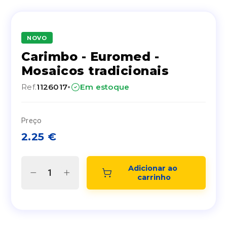
NOVO
Carimbo - Euromed -
Mosaicos tradicionais
·
Ref.
1126017
Em estoque
Preço
2.25
€
Adicionar ao 
carrinho