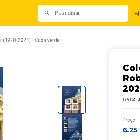
A
er (1928-2024) - Capa verde
Col
Rob
202
Ref.
21
Preço
6.25