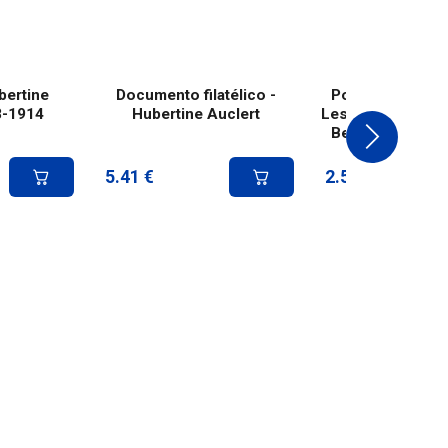
bertine
Documento filatélico -
Postal pré-esta
8-1914
Hubertine Auclert
Les Femmes de l'
Bergeret - Inter
5.41
€
2.50
€