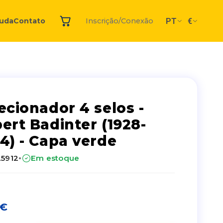
PT
€
juda
Contato
Inscrição/Conexão
ecionador 4 selos -
ert Badinter (1928-
4) - Capa verde
·
25912
Em estoque
€