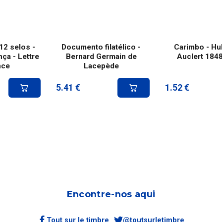
12 selos -
Documento filatélico -
Carimbo - Hu
ça - Lettre
Bernard Germain de
Auclert 184
nce
Lacepède
5.41
€
1.52
€
Encontre-nos aqui
Tout sur le timbre
@toutsurletimbre