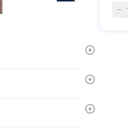
+
+
+