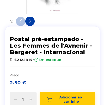
1
/
2
Postal pré-estampado -
Les Femmes de l'Avnenir -
Bergeret - Internacional
·
Ref.
2122814
Em estoque
Preço
2.50
€
Adicionar ao 
carrinho