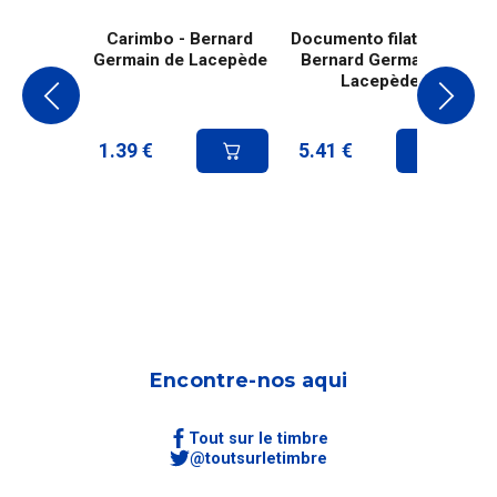
Carimbo - Bernard
Documento filatélico -
Germain de Lacepède
Bernard Germain de
Lacepède
1.39
€
5.41
€
Encontre-nos aqui
Tout sur le timbre
@toutsurletimbre