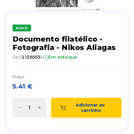
NOVO
Documento filatélico -
Fotografia - Nikos Aliagas
·
Ref.
2126553
Em estoque
Preço
5.41
€
Adicionar ao 
carrinho