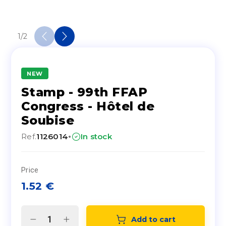
1
/
2
NEW
Stamp - 99th FFAP
Congress - Hôtel de
Soubise
·
Ref.
1126014
In stock
Price
1.52
€
Add to cart