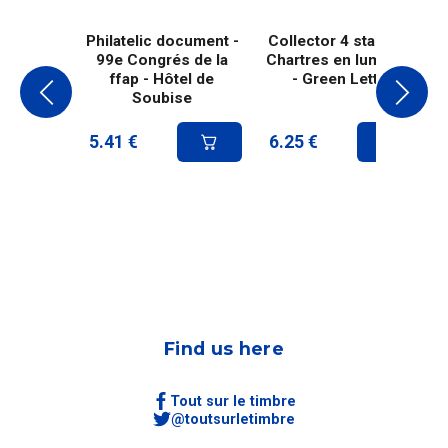
Philatelic document -
Collector 4 stamps -
99e Congrés de la
Chartres en lumières
ffap - Hôtel de
- Green Letter
Soubise
5.41
€
6.25
€
Find us here
Tout sur le timbre
@toutsurletimbre