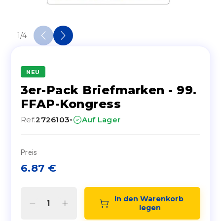
1
/
4
NEU
3er-Pack Briefmarken - 99.
FFAP-Kongress
·
Ref.
2726103
Auf Lager
Preis
6.87
€
In den Warenkorb 
legen