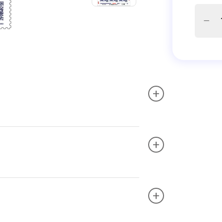
+
+
+