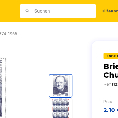
Hilfe
Kon
1874-1965
ENDE 
Bri
Chu
Ref.
11
Preis
2.10