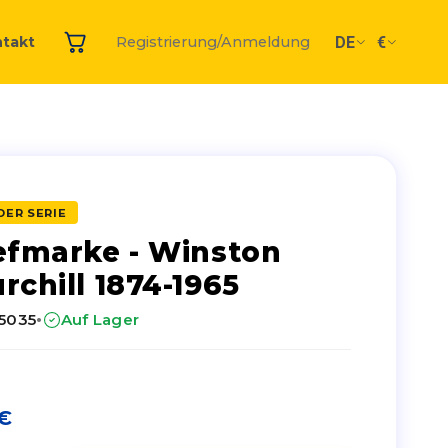
DE
€
takt
Registrierung/Anmeldung
DER SERIE
efmarke - Winston
rchill 1874-1965
·
25035
Auf Lager
€