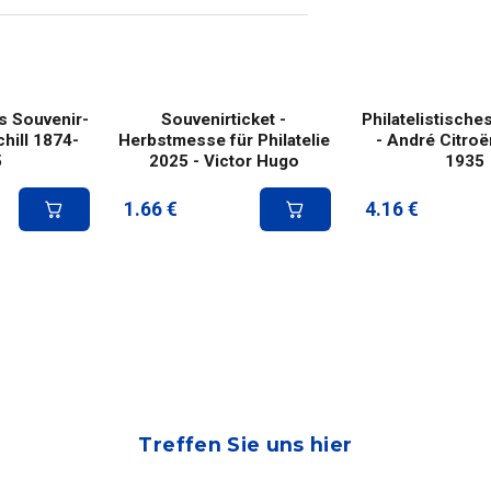
es Souvenir-
Souvenirticket -
Philatelistische
hill 1874-
Herbstmesse für Philatelie
- André Citroë
5
2025 - Victor Hugo
1935
1.66
€
4.16
€
Treffen Sie uns hier