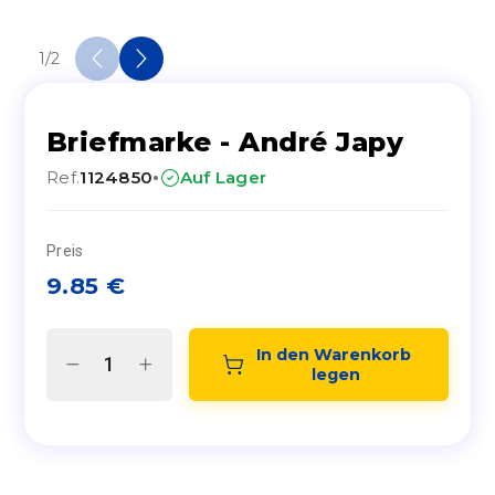
1
/
2
Briefmarke - André Japy
·
Ref.
1124850
Auf Lager
Preis
9.85
€
In den Warenkorb 
legen