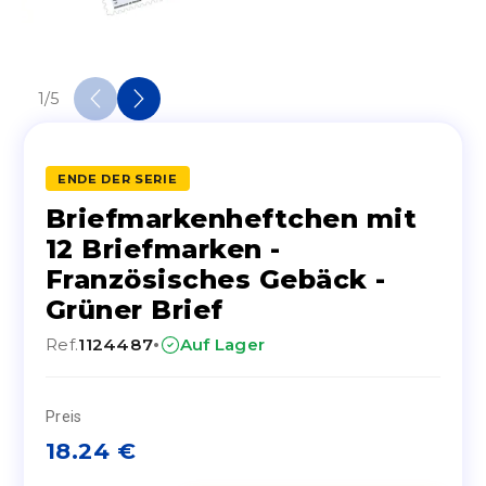
1
/
5
ENDE DER SERIE
Briefmarkenheftchen mit
12 Briefmarken -
Französisches Gebäck -
Grüner Brief
·
Ref.
1124487
Auf Lager
Preis
18.24
€