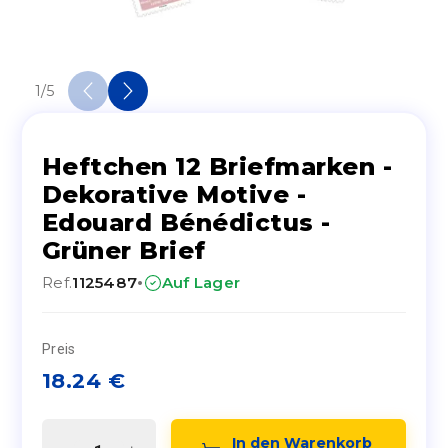
1
/
5
Heftchen 12 Briefmarken -
Dekorative Motive -
Edouard Bénédictus -
Grüner Brief
·
Ref.
1125487
Auf Lager
Preis
18.24
€
In den Warenkorb 