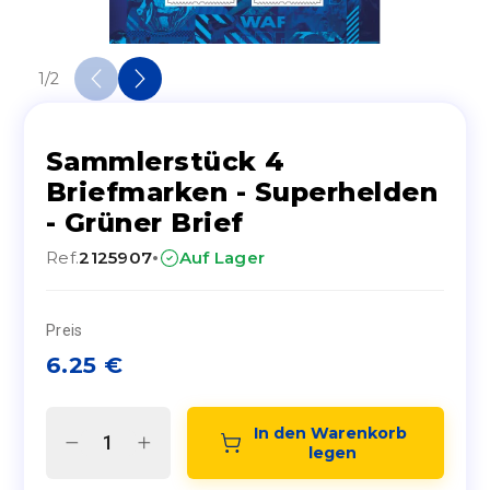
1
/
2
Sammlerstück 4
Briefmarken - Superhelden
- Grüner Brief
·
Ref.
2125907
Auf Lager
Preis
6.25
€
In den Warenkorb 
legen