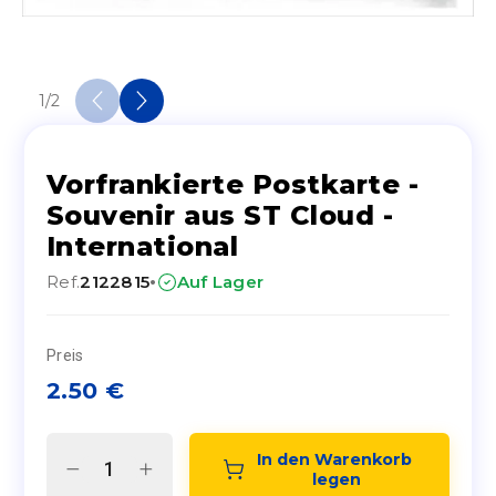
1
/
2
Vorfrankierte Postkarte -
Souvenir aus ST Cloud -
International
·
Ref.
2122815
Auf Lager
Preis
2.50
€
In den Warenkorb 
legen