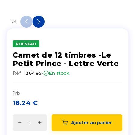
1
/
3
NOUVEAU
Carnet de 12 timbres -Le
Petit Prince - Lettre Verte
·
Réf.
1126485
En stock
Prix
18.24
€
Ajouter au panier