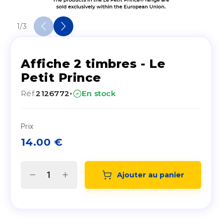
1
/
3
Affiche 2 timbres - Le
Petit Prince
·
Réf.
2126772
En stock
Prix
14.00
€
Ajouter au panier