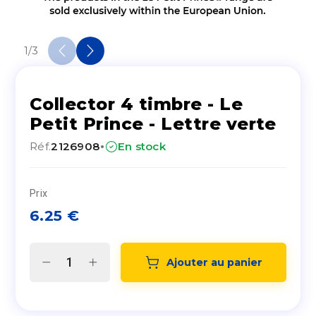
1
/
3
Collector 4 timbre - Le
Petit Prince - Lettre verte
·
Réf.
2126908
En stock
Prix
6.25
€
Ajouter au panier