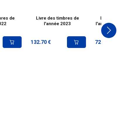
bres de
Livre des timbres de
Livre des timb
022
l'année 2023
l'année 2023 - S
132.70
€
72.03
€