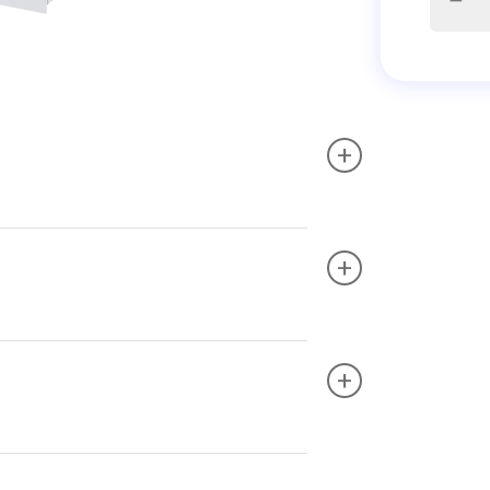
+
+
+