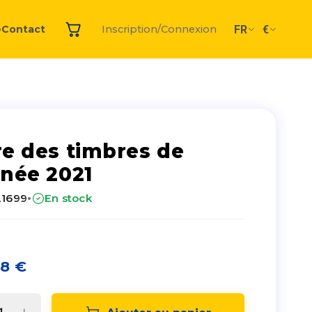
FR
€
e
Contact
Inscription/Connexion
re des timbres de
nnée 2021
·
21699
En stock
48
€