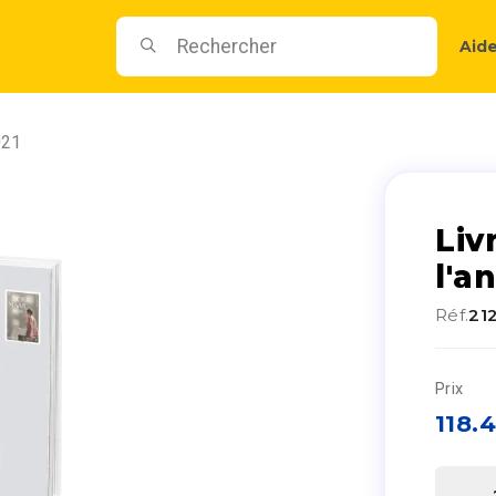
Aid
021
Liv
l'a
Réf.
21
Prix
118.