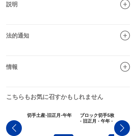
+
説明
+
法的通知
+
情報
こちらもお気に召すかもしれません
切手土産-旧正月-午年
ブロック切手5枚セット
- 旧正月 - 午年 - 緑文字