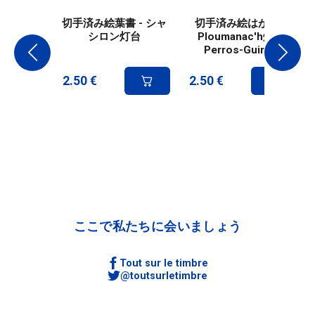
切手済み絵葉書 - シャ
切手済み絵はがき -
シロン灯台
Ploumanac'h灯台
Perros-Guirec
2.50
€
2.50
€
ここで私たちに会いましょう
Tout sur le timbre
@toutsurletimbre