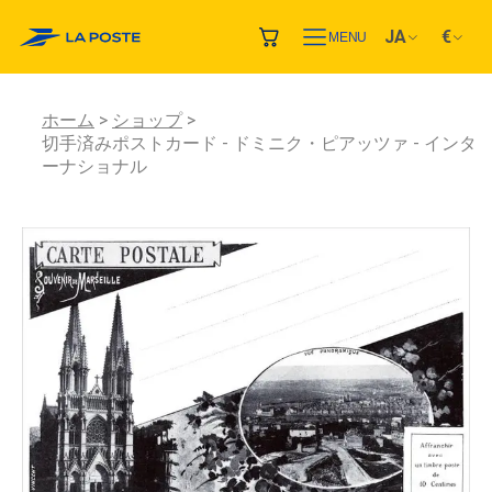
JA
€
MENU
ホーム
ショップ
切手済みポストカード - ドミニク・ピアッツァ - インタ
ーナショナル