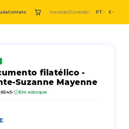
PT
€
juda
Contato
Inscrição/Conexão
umento filatélico -
nte-Suzanne Mayenne
·
26545
Em estoque
€