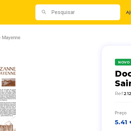
A
ne Mayenne
NOVO
Doc
Sai
Ref.
21
Preço
5.41