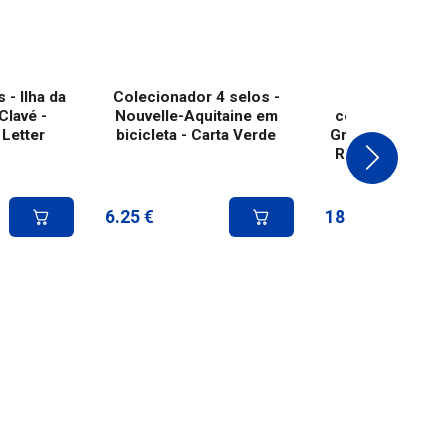
 - Ilha da
Colecionador 4 selos -
Selos par
Clavé -
Nouvelle-Aquitaine em
coleccionadore
 Letter
bicicleta - Carta Verde
Grande Assalto -
Reunião - Intern
Letter
6.25
€
18.33
€