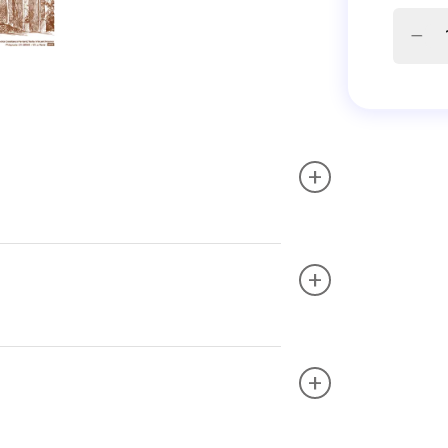
+
+
+