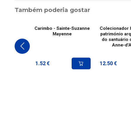
Também poderia gostar
Carimbo - Sainte-Suzanne
Colecionador 8
Mayenne
património arq
do santuário 
Anne-d'
1.52
€
12.50
€