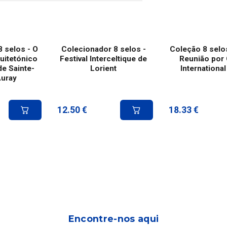
 selos - O
Colecionador 8 selos -
Coleção 8 selos
uitetónico
Festival Interceltique de
Reunião por 
de Sainte-
Lorient
International
Auray
12.50
€
18.33
€
Encontre-nos aqui