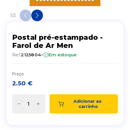
1
/
2
Postal pré-estampado -
Farol de Ar Men
·
Ref.
2125804
Em estoque
Preço
2.50
€
Adicionar ao 
carrinho