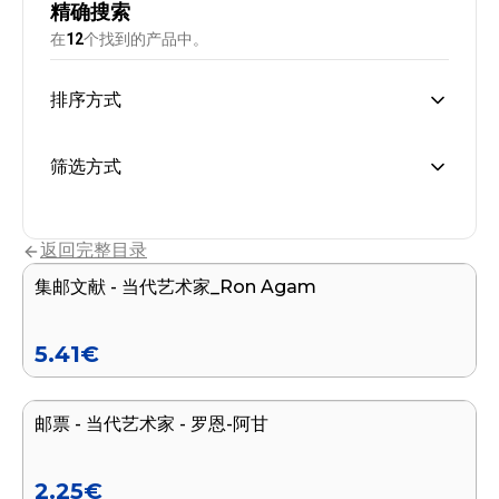
精确搜索
在
12
个找到的产品中。
排序方式
筛选方式
加入购物车
返回完整目录
集邮文献 - 当代艺术家_Ron Agam
新品
5.41
€
加入购物车
邮票 - 当代艺术家 - 罗恩-阿甘
新品
2.25
€
加入购物车