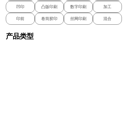
凹印
凸版印刷
数字印刷
加工
印前
卷筒胶印
丝网印刷
混合
产品类型
单枚邮票
邮票整版
小型张
小册子
收藏家
卷轴
集邮文件
集邮纪念品
明信片
书籍
主题
爱、婚姻和出生
动物
建筑和历史纪念碑
艺术和手工艺
漫画和幽默
文化