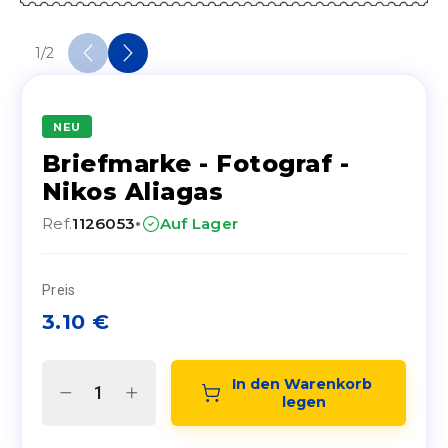
1
/
2
NEU
Briefmarke - Fotograf -
Nikos Aliagas
·
Ref.
1126053
Auf Lager
Preis
3.10
€
In den Warenkorb 
legen