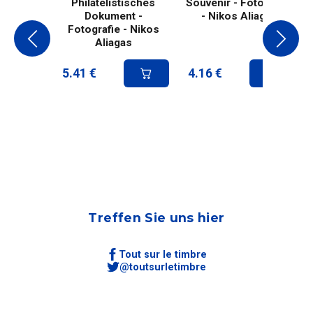
Philatelistisches
Souvenir - Fotografie
Dokument -
- Nikos Aliagas
Fotografie - Nikos
Aliagas
5.41
€
4.16
€
Treffen Sie uns hier
Tout sur le timbre
@toutsurletimbre