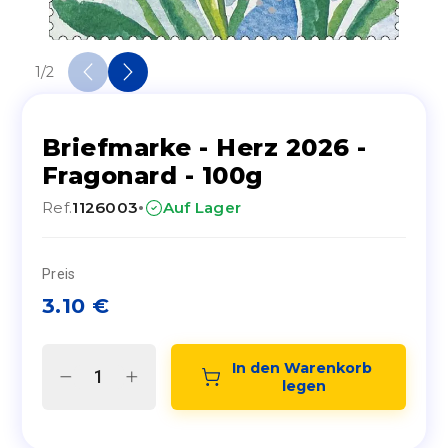
1
/
2
Briefmarke - Herz 2026 -
Fragonard - 100g
·
Ref.
1126003
Auf Lager
Preis
3.10
€
In den Warenkorb 
legen