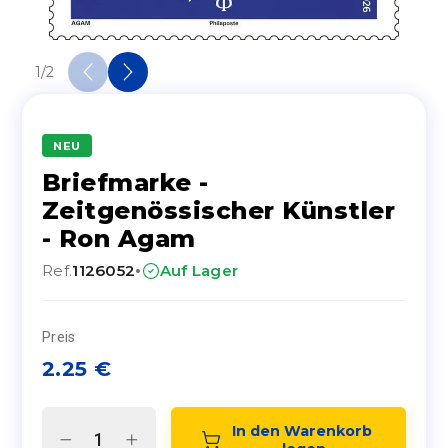
1
/
2
NEU
Briefmarke -
Zeitgenössischer Künstler
- Ron Agam
·
Ref.
1126052
Auf Lager
Preis
2.25
€
In den Warenkorb 