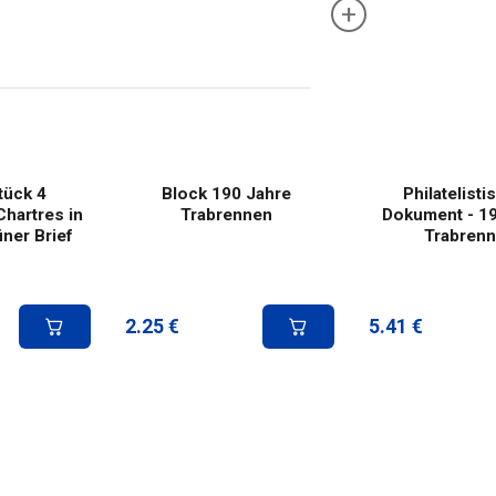
+
tück 4
Block 190 Jahre
Philatelist
Chartres in
Trabrennen
Dokument - 19
üner Brief
Trabren
2.25
€
5.41
€