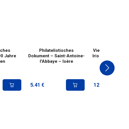
isches
Philatelistisches
Viererblock Brie
0 Jahre
Dokument – Saint-Antoine-
Iris Merkur - He
nen
l'Abbaye – Isère
2024
5.41
€
12.00
€