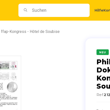
Hilfe
Kon
. ffap-Kongress - Hôtel de Soubise
NEU
Phi
Dok
Kon
Sou
Ref.
21