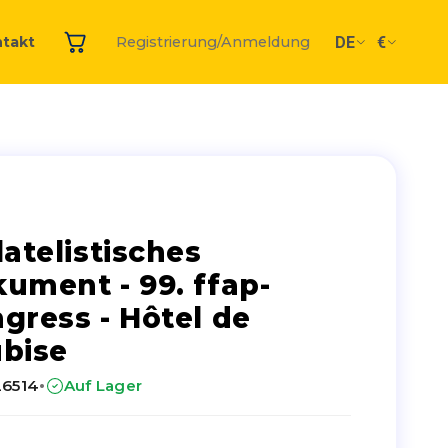
DE
€
takt
Registrierung/Anmeldung
latelistisches
ument - 99. ffap-
gress - Hôtel de
bise
·
26514
Auf Lager