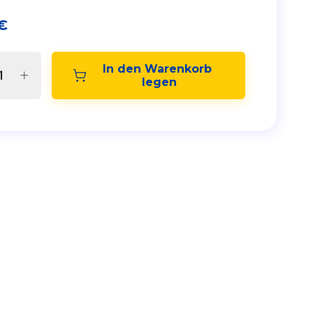
€
In den Warenkorb 
legen