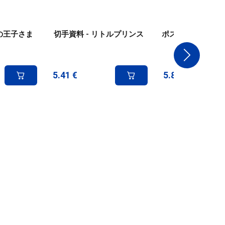
星の王子さま
切手資料 - リトルプリンス
ポストカード4枚セッ
トルプリン
5.41
€
5.83
€