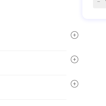
+
+
+