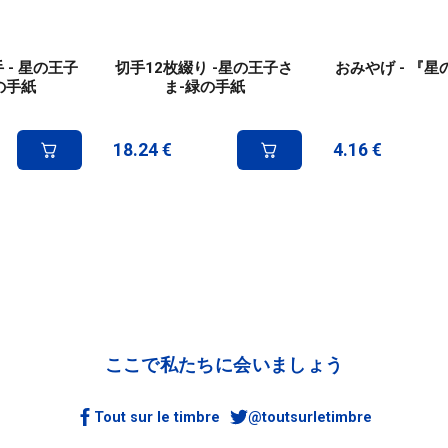
 - 星の王子
切手12枚綴り -星の王子さ
おみやげ - 『
緑の手紙
ま-緑の手紙
18.24
€
4.16
€
ここで私たちに会いましょう
Tout sur le timbre
@toutsurletimbre