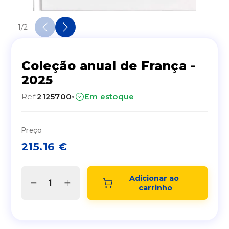
1
/
2
Coleção anual de França -
2025
·
Ref.
2125700
Em estoque
Preço
215.16
€
Adicionar ao 
carrinho